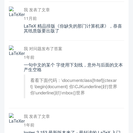
我 发表了文章
11月前
LaTeX 精品排版《你缺失的那门计算机课》，恭喜
其纸质版要出版了
我 对问题发布了答案
1年前
一句中文的某个 字使用下划线，意外与后面的文本
产生空格
看看下面代码：\documentclass[fntef]{ctexar
t} \begin{document} 你\CJKunderline{好}世界
你\underline{好}\mbox{}世界
我 发表了文章
1年前
lnotes 2.153 最新版本来了 - 最好读的 LaTeX 入门