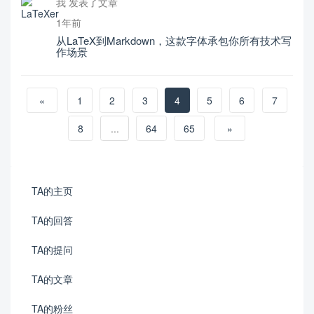
我 发表了文章
1年前
从LaTeX到Markdown，这款字体承包你所有技术写
作场景
«
1
2
3
4
5
6
7
8
...
64
65
»
TA的主页
TA的回答
TA的提问
TA的文章
TA的粉丝