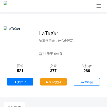
Toggl
navig
LaTeXer
这家伙很懒，什么也没写！
注册于 6年前
回答
文章
关注者
521
377
266
关注TA
向TA提问
发私信