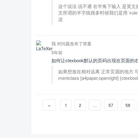
这个说法 说不通 在半角下输入 是英文的 
文所谓的半字线很多时候我们是用 \ru
这
我 对问题发布了答案
5年前
如何让ctexbook默认的页码出现在页面的
如果想放在相对远离 正常页眉的地方 可以用 
mentclass [a4paper,openright] {ctexbook}
«
1
2
...
57
58