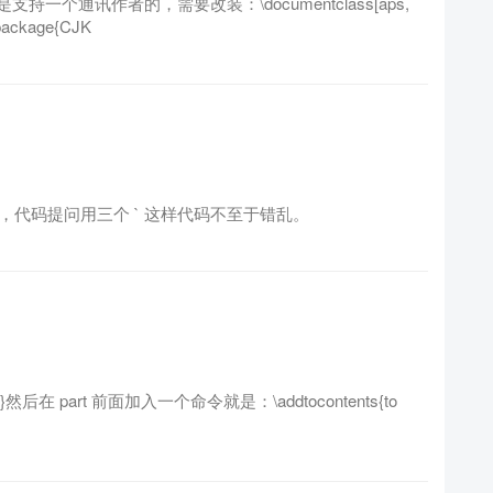
个通讯作者的，需要改装：\documentclass[aps,
epackage{CJK
来做，代码提问用三个 ` 这样代码不至于错乱。
l}然后在 part 前面加入一个命令就是：\addtocontents{to