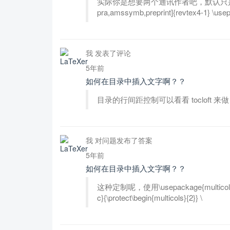
实际你是想要两个通讯作者吧，默认只是支持一
pra,amssymb,preprint]{revtex4-1} \us
我 发表了评论
5年前
如何在目录中插入文字啊？？
目录的行间距控制可以看看 tocloft 
我 对问题发布了答案
5年前
如何在目录中插入文字啊？？
这种定制呢，使用\usepackage{multico
c}{\protect\begin{multicols}{2}} \