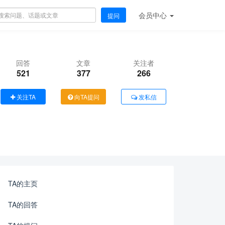
会员
中心
提问
回答
文章
关注者
521
377
266
关注TA
向TA提问
发私信
TA的主页
TA的回答