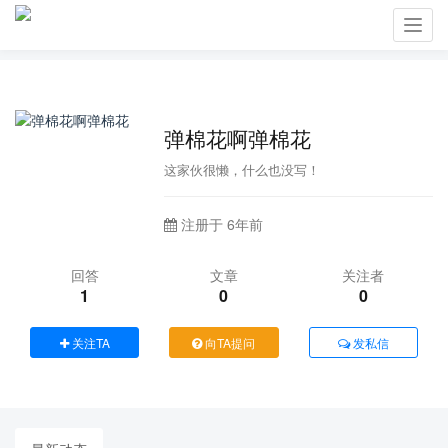
Toggl
navig
弹棉花啊弹棉花
这家伙很懒，什么也没写！
注册于 6年前
回答
文章
关注者
1
0
0
关注TA
向TA提问
发私信