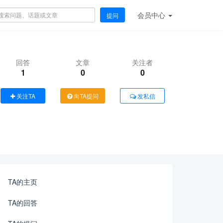
会员
中心
提问
回答
文章
关注者
1
0
0
关注TA
向TA提问
发私信
TA的主页
TA的回答