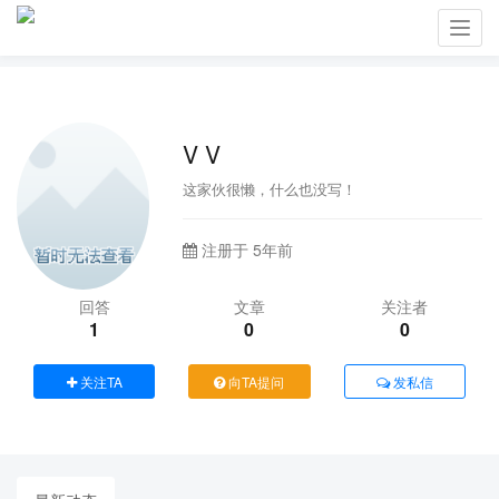
Toggl
navig
V V
这家伙很懒，什么也没写！
注册于 5年前
回答
文章
关注者
1
0
0
关注TA
向TA提问
发私信