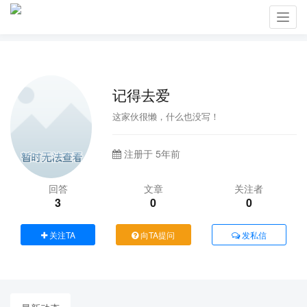
Toggl
navig
记得去爱
这家伙很懒，什么也没写！
注册于 5年前
回答
文章
关注者
3
0
0
关注TA
向TA提问
发私信