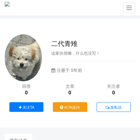
Toggl
navig
二代青雉
这家伙很懒，什么也没写！
注册于 5年前
回答
文章
关注者
0
0
0
关注TA
向TA提问
发私信