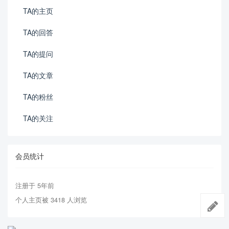
TA的主页
TA的回答
TA的提问
TA的文章
TA的粉丝
TA的关注
会员统计
注册于 5年前
个人主页被 3418 人浏览