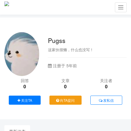
Toggl
navig
Pugss
这家伙很懒，什么也没写！
注册于 5年前
回答
文章
关注者
0
0
0
关注TA
向TA提问
发私信