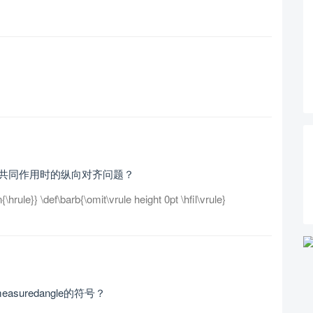
ecell共同作用时的纵向对齐问题？
n{\hrule}} \def\barb{\omit\vrule height 0pt \hfil\vrule}
suredangle的符号？