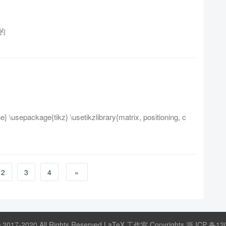
的
\usepackage{tikz} \usetikzlibrary{matrix, positioning, c
2
3
4
»
© 2017-2020 All Rights Reserved LaTeX 工作室 Copyrights
浙 ICP 备12