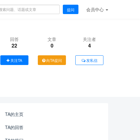
会员
中心
提问
回答
文章
关注者
22
0
4
关注TA
向TA提问
发私信
TA的主页
TA的回答