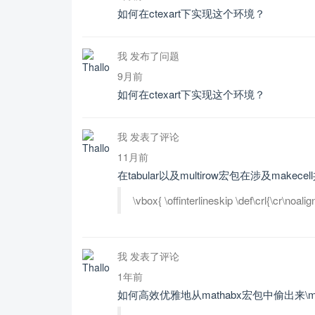
如何在ctexart下实现这个环境？
我 发布了问题
9月前
如何在ctexart下实现这个环境？
我 发表了评论
11月前
在tabular以及multirow宏包在涉及mak
\vbox{ \offinterlineskip \def\crl{\cr\noalig
我 发表了评论
1年前
如何高效优雅地从mathabx宏包中偷出来\mea