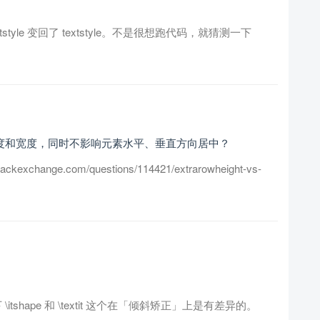
tstyle 变回了 textstyle。不是很想跑代码，就猜测一下
矩阵的高度和宽度，同时不影响元素水平、垂直方向居中？
ackexchange.com/questions/114421/extrarowheight-vs-
带说下 \itshape 和 \textit 这个在「倾斜矫正」上是有差异的。