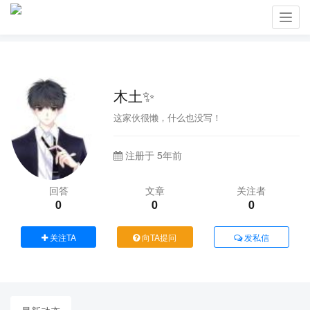
Toggl
navig
木土✨
这家伙很懒，什么也没写！
注册于 5年前
回答
文章
关注者
0
0
0
关注TA
向TA提问
发私信