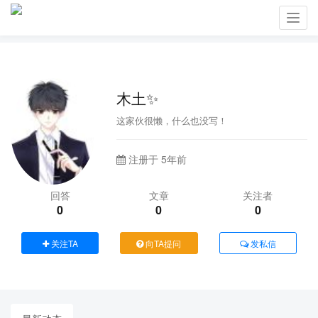
Toggl
navig
木土✨
这家伙很懒，什么也没写！
注册于 5年前
回答
文章
关注者
0
0
0
关注TA
向TA提问
发私信