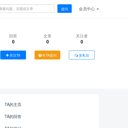
会员
中心
提问
回答
文章
关注者
0
0
0
关注TA
向TA提问
发私信
TA的主页
TA的回答