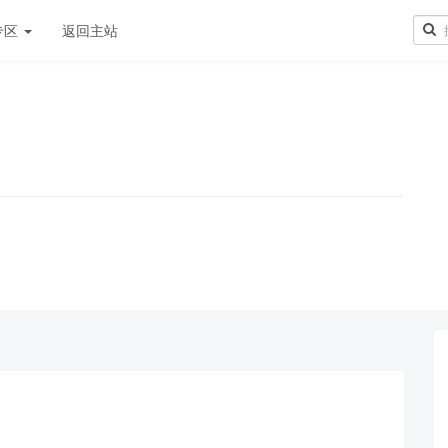
专区
返回主站
！