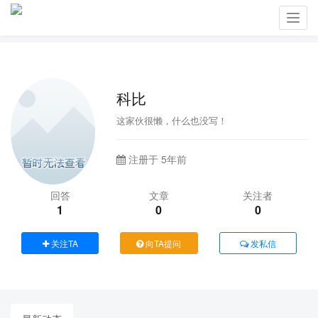
Toggl
navig
科比
这家伙很懒，什么也没写！
注册于 5年前
回答
文章
关注者
1
0
0
关注TA
向TA提问
发私信