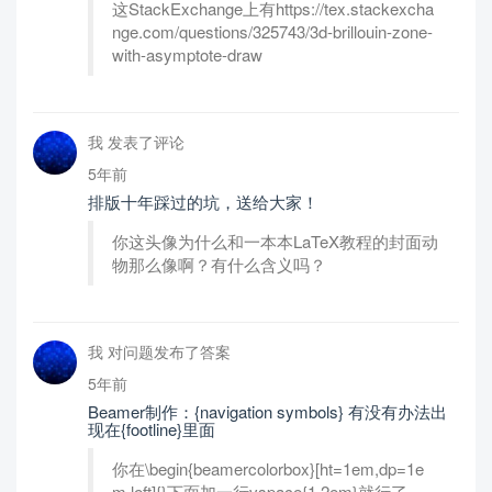
这StackExchange上有https://tex.stackexcha
nge.com/questions/325743/3d-brillouin-zone-
with-asymptote-draw
我 发表了评论
5年前
排版十年踩过的坑，送给大家！
你这头像为什么和一本本LaTeX教程的封面动
物那么像啊？有什么含义吗？
我 对问题发布了答案
5年前
Beamer制作：{navigation symbols} 有没有办法出
现在{footline}里面
你在\begin{beamercolorbox}[ht=1em,dp=1e
m,left]{}下面加一行vspace{1.2em}就行了