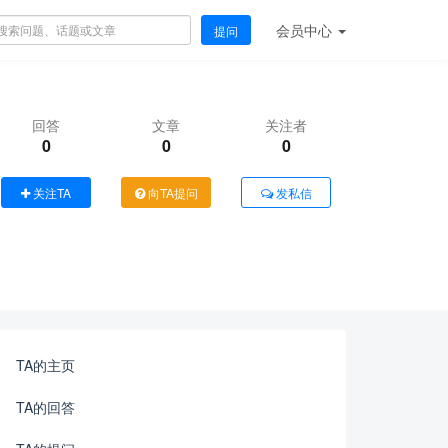
会员
中心
提问
回答
文章
关注者
0
0
0
关注TA
向TA提问
发私信
TA的主页
TA的回答