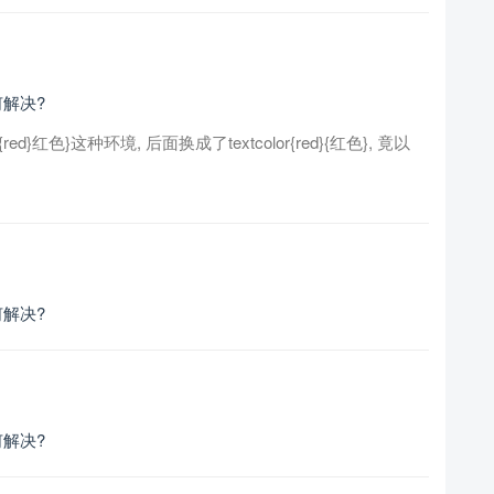
如何解决?
red}红色}这种环境, 后面换成了textcolor{red}{红色}, 竟以
如何解决?
如何解决?