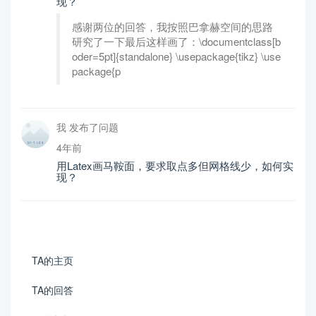
现？
感谢两位的回答，我按照巴拿赫空间的思路
研究了一下最后这样画了：\documentclass[b
oder=5pt]{standalone} \usepackage{tikz} \use
package{p
我 发布了问题
4年前
用Latex画马鞍面，要求取点多但网格线少，如何实
现？
TA的主页
TA的回答