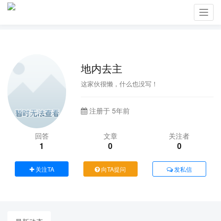
Toggl
navig
地内去主
这家伙很懒，什么也没写！
注册于 5年前
回答
文章
关注者
1
0
0
关注TA
向TA提问
发私信