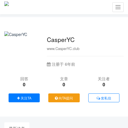
Toggl
navig
CasperYC
www.CasperYC.club
注册于 6年前
回答
文章
关注者
0
0
0
关注TA
向TA提问
发私信