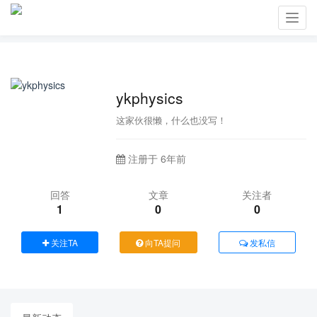
Toggl
navig
ykphysics
这家伙很懒，什么也没写！
注册于 6年前
回答
文章
关注者
1
0
0
关注TA
向TA提问
发私信