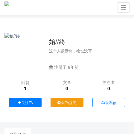
Toggl
navig
始//終
这个人很勤快，啥也没写
注册于 6年前
回答
文章
关注者
1
0
0
关注TA
向TA提问
发私信