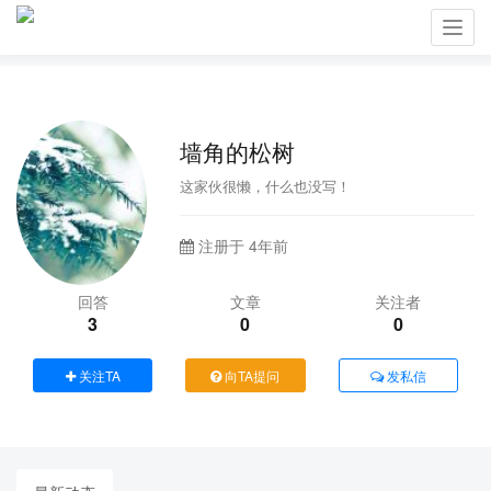
Toggl
navig
墙角的松树
这家伙很懒，什么也没写！
注册于 4年前
回答
文章
关注者
3
0
0
关注TA
向TA提问
发私信