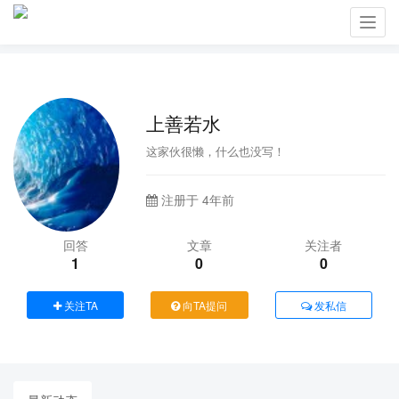
Toggl
navig
上善若水
这家伙很懒，什么也没写！
注册于 4年前
回答
文章
关注者
1
0
0
关注TA
向TA提问
发私信