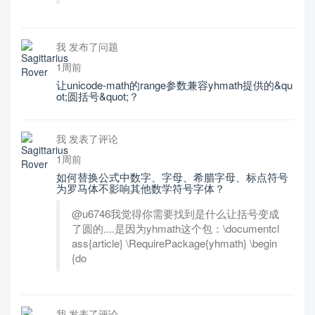
我 发布了问题
1周前
让unicode-math的range参数兼容yhmath提供的&qu
ot;圆括号&quot;？
我 发表了评论
1周前
如何替换公式中数字、字母、希腊字母、标点符号
为罗马体不影响其他数学符号字体？
@u6746我觉得你需要找到是什么让括号变成
了圆的....是因为yhmath这个包：\documentcl
ass{article} \RequirePackage{yhmath} \begin
{do
我 发表了评论