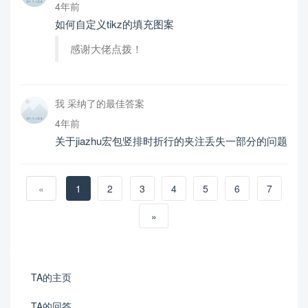
4年前
如何自定义tikz的填充图案
感谢大佬点拨！
我 采纳了的最佳答案
4年前
关于jiazhu宏包竖排时折行的夹注丢失一部分的问题
«
1
2
3
4
5
6
7
»
TA的主页
TA的回答