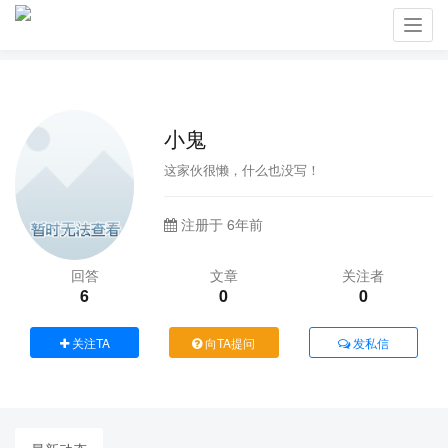
Toggl
navig
小鬼
这家伙很懒，什么也没写！
注册于 6年前
回答
文章
关注者
6
0
0
关注TA
向TA提问
发私信