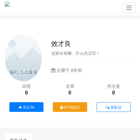
Toggl
navig
效才良
这家伙很懒，什么也没写！
注册于 6年前
回答
文章
关注者
0
0
0
关注TA
向TA提问
发私信