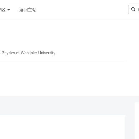
专区
返回主站
Physics at Westlake University