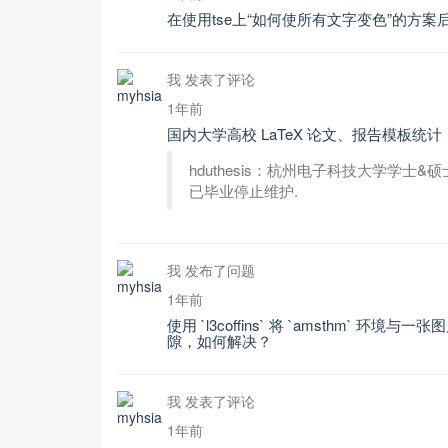
在使用tse上“如何使所有文字变色”的方案
我 发表了评论
1年前
国内大学高校 LaTeX 论文、报告模板统计
hduthesis：杭州电子科技大学学
已毕业停止维护.
我 发布了问题
1年前
使用 `l3coffins` 将 `amsthm` 环
隙，如何解决？
我 发表了评论
1年前