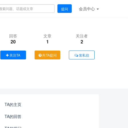
会员
中心
提问
回答
文章
关注者
20
1
2
关注TA
向TA提问
发私信
TA的主页
TA的回答