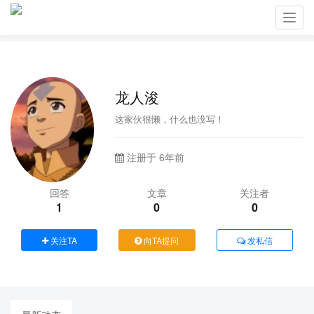
Toggl
navig
龙人浚
这家伙很懒，什么也没写！
注册于 6年前
回答
文章
关注者
1
0
0
关注TA
向TA提问
发私信