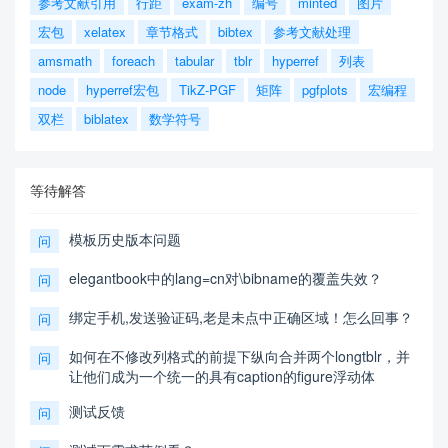
参考文献引用
行距
exam-zh
编号
minted
图片
宏包
xelatex
章节格式
bibtex
参考文献处理
amsmath
foreach
tabular
tblr
hyperref
列表
node
hyperref宏包
TikZ-PGF
矩阵
pgfplots
宏编程
双栏
biblatex
数学符号
等待解答
模板历史版本问题
问
elegantbook中的lang=cn对\bibname的覆盖失效？
问
绑定手机,发送验证码,老是未点中正确区域！怎么回事？
问
如何在不修改列格式的前提下纵向合并两个longtblr，并
问
让他们成为一个统一的具有caption的figure浮动体
测试反馈
问