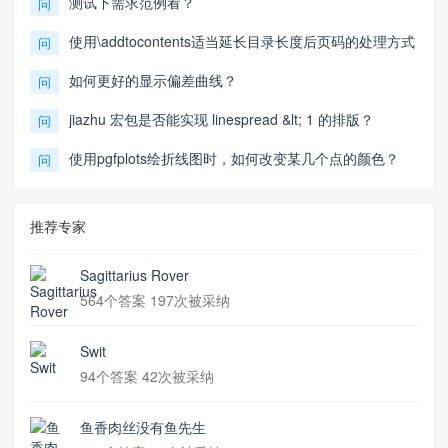
测试下需求范例看？
问
使用\addtocontents适当延长目录长度后页码的处理方式
问
如何更好的显示偏差曲线？
问
jiazhu 宏包是否能实现 linespread &lt; 1 的排版？
问
使用pgfplots绘折线图时，如何改变某几个点的颜色？
问
推荐专家
Sagittarius Rover
564个答案 197次被采纳
Swit
94个答案 42次被采纳
鱼香肉丝没有鱼先生