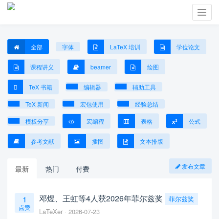
Toggl
navig
全部
字体
LaTeX 培训
学位论文
课程讲义
beamer
绘图
TeX 书籍
编辑器
辅助工具
TeX 新闻
宏包使用
经验总结
模板分享
宏编程
表格
公式
参考文献
插图
文本排版
发布文章
最新
热门
付费
邓煜、王虹等4人获2026年菲尔兹奖
1
菲尔兹奖
点赞
LaTeXer
2026-07-23