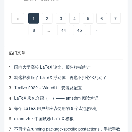
«
1
2
3
4
5
6
7
8
...
44
45
»
热门文章
1
国内大学高校 LaTeX 论文、报告模板统计
2
就这样驯服了 LaTeX 浮动体 - 再也不担心它乱动了
3
Texlive 2022 + Winedt11 安装及配置
4
LaTeX 宏包介绍（一）—— amsthm 阅读笔记
5
每个 LaTeX 用户都应该使用的 9 个宏包[投稿]
6
exam-zh：中国试卷 LaTeX 模板
7
不再卡在running package-specific postactions，手把手教