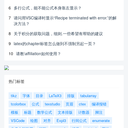
6
多行公式，能不能公式本身靠左显示？
7
请问用VSC编译时显示“Recipe terminated with error.”的解
决方法？
8
关于积分的获取问题，细则.一些希望有帮助的建议
9
latex的chapter标签怎么做到不强制另起一页？
10
请教\affiliation如何使用？
热门标签
tikz
字体
目录
LaTeX3
排版
tabularray
tcolorbox
公式
texstudio
页眉
ctex
编译报错
模板
标题
数学公式
文本排版
计数器
脚注
VSCode
绘图
对齐
Expl3
行间公式
enumerate