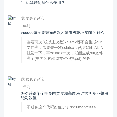
`-|`运算符到底什么作用？
我 发表了评论
1年前
vscode每次要编译两次才能看PDF,不知道为什么
连着两次(或以上次数)xelatex都不会生成out
文件夹，需要先一次xelatex，然后Ctrl+Alt+V
触发一下，再xelatex一次，就能生成out文件
夹了(里面各种辅助文件包括pdf).另外
我 发表了评论
1年前
怎么获得某个字符的宽度和高度,有时候画图不想用
绝对数值.
不过你这个代码好像少了documentclass