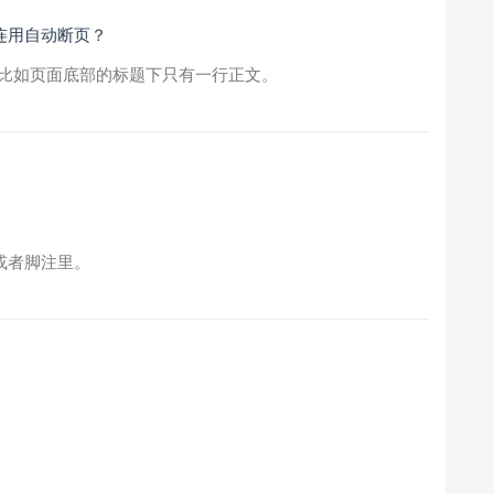
tion连用自动断页？
行，比如页面底部的标题下只有一行正文。
括号或者脚注里。