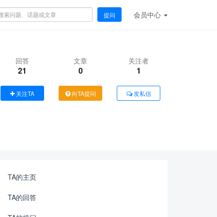
会员
中心
提问
回答
文章
关注者
21
0
1
关注TA
向TA提问
发私信
TA的主页
TA的回答