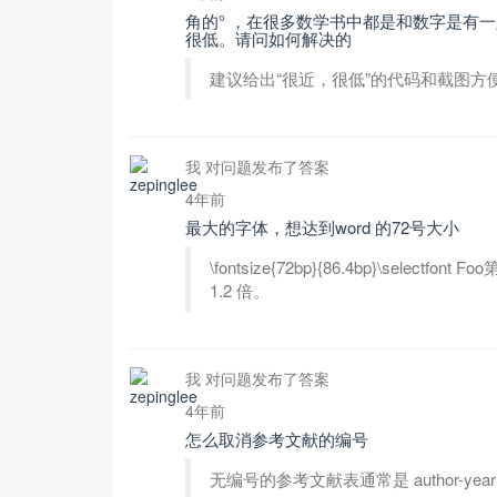
角的° ，在很多数学书中都是和数字是有一定
很低。请问如何解决的
建议给出“很近，很低”的代码和截图方
我 对问题发布了答案
4年前
最大的字体，想达到word 的72号大小
\fontsize{72bp}{86.4bp}\sel
1.2 倍。
我 对问题发布了答案
4年前
怎么取消参考文献的编号
无编号的参考文献表通常是 author-year