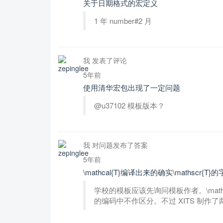
关于日期格式的宏定义
1 年 number#2 月
我 发表了评论
5年前
使用清华宏包出现了一定问题
@u37102 模板版本？
我 对问题发布了答案
5年前
\mathcal{T}编译出来的确实\mathscr{T}
学校的模板应该先询问模板作者。\mathcal 
的编码中不作区分。不过 XITS 制作了两