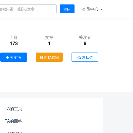
会员
中心
提问
回答
文章
关注者
173
1
8
关注TA
向TA提问
发私信
TA的主页
TA的回答