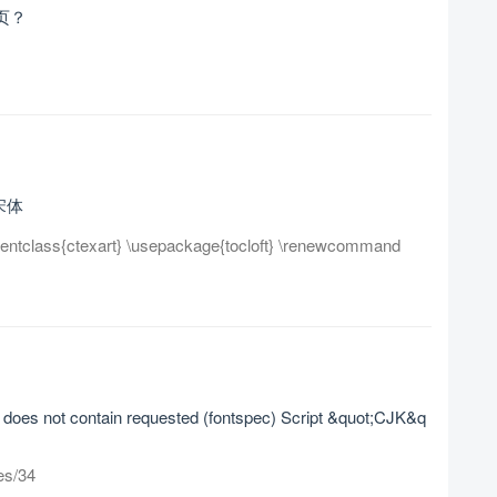
一页？
宋体
{ctexart} \usepackage{tocloft} \renewcommand
oes not contain requested (fontspec) Script &quot;CJK&q
es/34