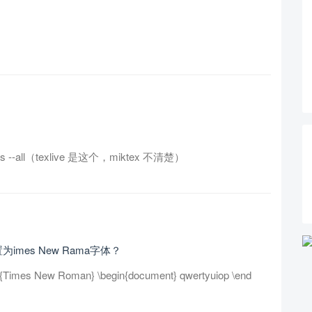
-all（texlive 是这个，miktex 不清楚）
imes New Rama字体？
t{Times New Roman} \begin{document} qwertyuiop \end