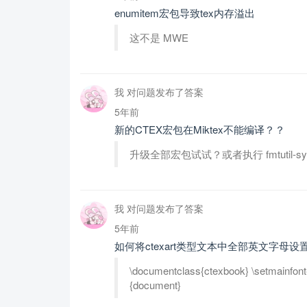
enumitem宏包导致tex内存溢出
这不是 MWE
我 对问题发布了答案
5年前
新的CTEX宏包在Miktex不能编译？？
升级全部宏包试试？或者执行 fmtutil-sys -
我 对问题发布了答案
5年前
如何将ctexart类型文本中全部英文字母设置为
\documentclass{ctexbook} \setmainfon
{document}