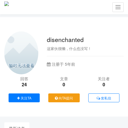
Toggl
navig
disenchanted
这家伙很懒，什么也没写！
注册于 5年前
回答
文章
关注者
24
0
0
关注TA
向TA提问
发私信