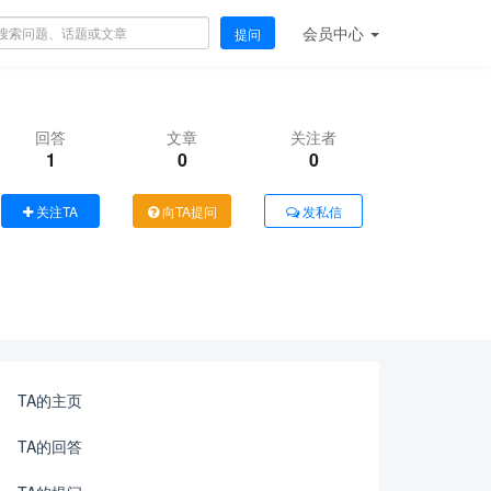
会员
中心
提问
回答
文章
关注者
1
0
0
关注TA
向TA提问
发私信
TA的主页
TA的回答