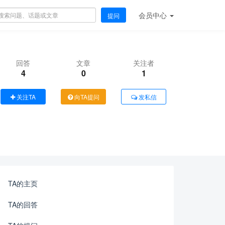
会员
中心
提问
回答
文章
关注者
4
0
1
关注TA
向TA提问
发私信
TA的主页
TA的回答