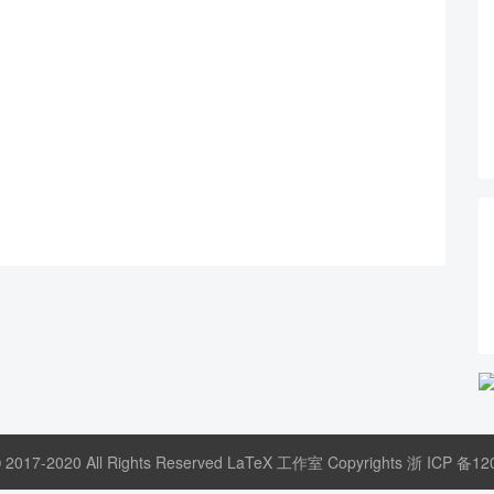
© 2017-2020 All Rights Reserved LaTeX 工作室 Copyrights
浙 ICP 备12