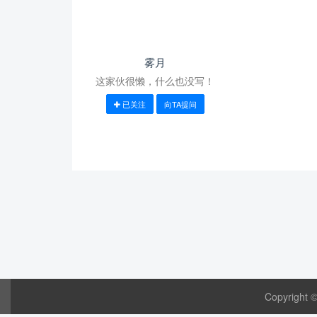
雾月
这家伙很懒，什么也没写！
已关注
向TA提问
Copyright 