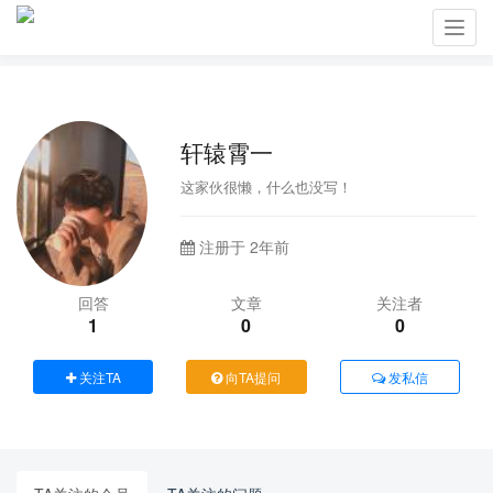
Toggl
navig
轩辕霄一
这家伙很懒，什么也没写！
注册于 2年前
回答
文章
关注者
1
0
0
关注TA
向TA提问
发私信