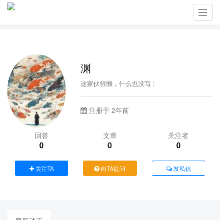
Toggl
navig
渊
这家伙很懒，什么也没写！
注册于 2年前
回答
文章
关注者
0
0
0
关注TA
向TA提问
发私信