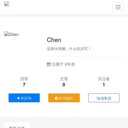
Toggl
navig
Chen
这家伙很懒，什么也没写！
注册于 6年前
回答
文章
关注者
7
0
1
关注TA
向TA提问
发私信