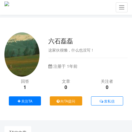
Toggl
navig
六石磊磊
这家伙很懒，什么也没写！
注册于 1年前
回答
文章
关注者
1
0
0
关注TA
向TA提问
发私信