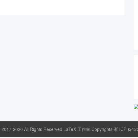
© 2017-2020 All Rights Reserved LaTeX 工作室 Copyrights
浙 ICP 备12