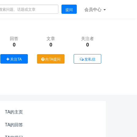
会员
中心
提问
回答
文章
关注者
0
0
0
关注TA
向TA提问
发私信
TA的主页
TA的回答