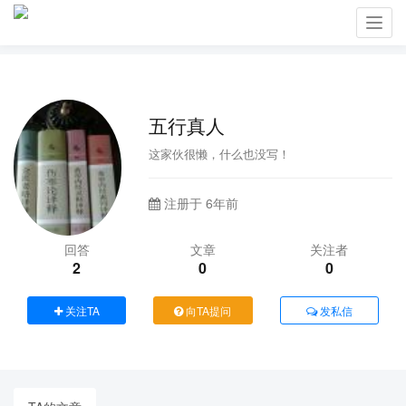
Toggl
navig
五行真人
这家伙很懒，什么也没写！
注册于 6年前
回答
文章
关注者
2
0
0
关注TA
向TA提问
发私信