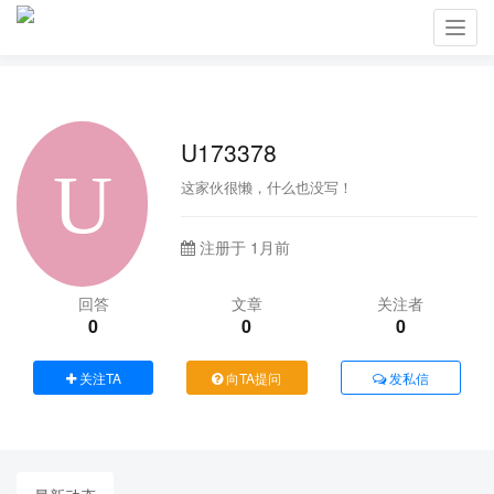
Toggl
navig
U173378
这家伙很懒，什么也没写！
注册于 1月前
回答
文章
关注者
0
0
0
关注TA
向TA提问
发私信