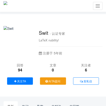
Toggl
navig
Swit
- 认证专家
LaTeX nubility!
注册于 5年前
回答
文章
关注者
94
0
6
关注TA
向TA提问
发私信