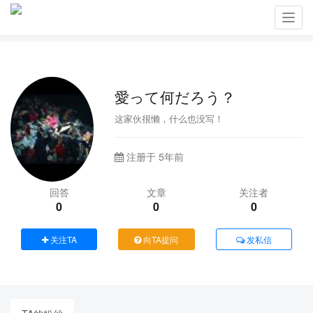
Toggl
navig
愛って何だろう？
这家伙很懒，什么也没写！
注册于 5年前
回答
文章
关注者
0
0
0
关注TA
向TA提问
发私信