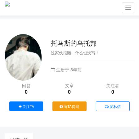
Toggl
navig
托马斯的乌托邦
这家伙很懒，什么也没写！
注册于 5年前
回答
文章
关注者
0
0
0
关注TA
向TA提问
发私信