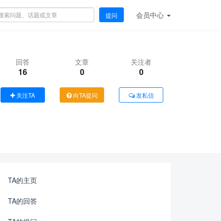
会员
中心
提问
回答
文章
关注者
16
0
0
关注TA
向TA提问
发私信
TA的主页
TA的回答