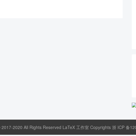
© 2017-2020 All Rights Reserved LaTeX 工作室 Copyrights
浙 ICP 备12