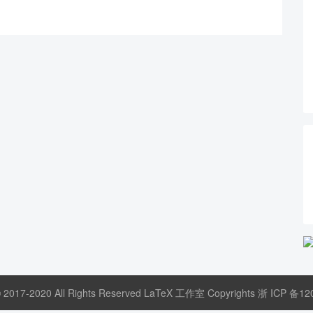
© 2017-2020 All Rights Reserved LaTeX 工作室 Copyrights
浙 ICP 备12