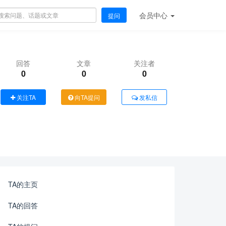
会员
中心
提问
回答
文章
关注者
0
0
0
关注TA
向TA提问
发私信
TA的主页
TA的回答