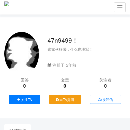
Toggl
navig
47n9499！
这家伙很懒，什么也没写！
注册于 5年前
回答
文章
关注者
0
0
0
关注TA
向TA提问
发私信