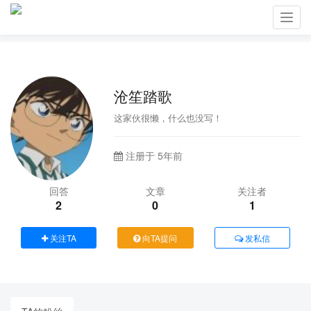
Toggl
navig
沧笙踏歌
这家伙很懒，什么也没写！
注册于 5年前
回答
文章
关注者
2
0
1
关注TA
向TA提问
发私信