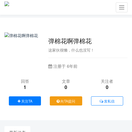
Toggl
navig
弹棉花啊弹棉花
这家伙很懒，什么也没写！
注册于 6年前
回答
文章
关注者
1
0
0
关注TA
向TA提问
发私信