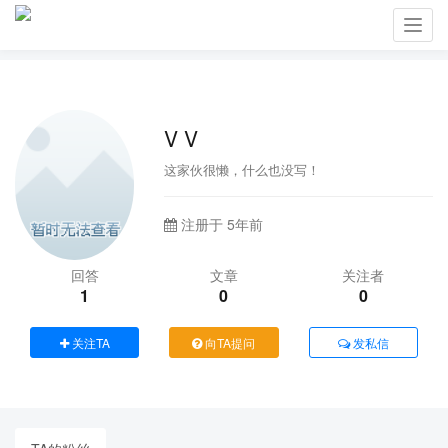
Toggl
navig
V V
这家伙很懒，什么也没写！
注册于 5年前
回答
文章
关注者
1
0
0
关注TA
向TA提问
发私信