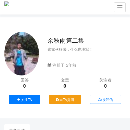
Toggl
navig
余秋雨第二集
这家伙很懒，什么也没写！
注册于 5年前
回答
文章
关注者
0
0
0
关注TA
向TA提问
发私信